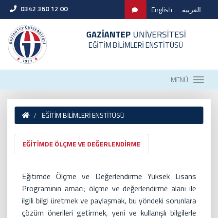
0342 360 12 00
English
العربية
GAZİANTEP
ÜNİVERSİTESİ
EĞİTİM BİLİMLERİ ENSTİTÜSÜ
MENÜ
EĞİTİM BİLİMLERİ ENSTİTÜSÜ
EĞİTİMDE ÖLÇME VE DEĞERLENDİRME
Eğitimde Ölçme ve Değerlendirme Yüksek Lisans
Programının amacı; ölçme ve değerlendirme alanı ile
ilgili bilgi üretmek ve paylaşmak, bu yöndeki sorunlara
çözüm önerileri getirmek, yeni ve kullanışlı bilgilerle