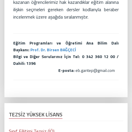
kazanan öğrencilerimiz hak kazandıklar eğitim alanına
ilişkin seçmeleri gereken dersler kodlarıyla beraber
incelenmek üzere aşağıda sıralanmıştır.
Eğitim Programları ve Öğretimi Ana Bilim Dalı
Başkanı:
Prof. Dr. Birsen BAĞÇECİ
Bilgi ve Diğer Sorularınız İçin Tel: 0 342 360 12 00 /
Dahili: 1396
E-posta:
eb.gantep@gmail.com
TEZSİZ YÜKSEK LİSANS
Sınıf Eğitimi Tezsiz (İÖ)