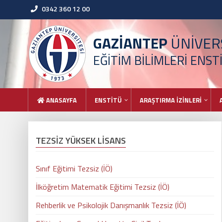
0342 360 12 00
GAZİANTEP
ÜNİVERS
EĞİTİM BİLİMLERİ ENST
ANASAYFA
ENSTİTÜ
ARAŞTIRMA İZİNLERİ
TEZSİZ YÜKSEK LİSANS
Sınıf Eğitimi Tezsiz (İÖ)
İlköğretim Matematik Eğitimi Tezsiz (İÖ)
Rehberlik ve Psikolojik Danışmanlık Tezsiz (İÖ)