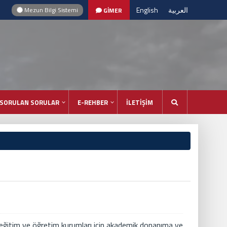
English
العربية
Mezun Bilgi Sistemi
GİMER
 SORULAN SORULAR
E-REHBER
İLETİŞİM
eğitim ve öğretim kurumları için akademik donanıma ve