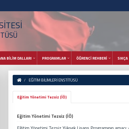
İTESİ
İTÜSÜ
ANA BİLİM DALLARI
PROGRAMLAR
ÖĞRENCİ REHBERİ
SIKÇA
EĞİTİM BİLİMLERİ ENSTİTÜSÜ
Eğitim Yönetimi Tezsiz (İÖ)
Eğitim Yönetimi Tezsiz (İÖ)
Eğitim Yönetimi Tezsiz Yüksek Lisans Programının amacı; 