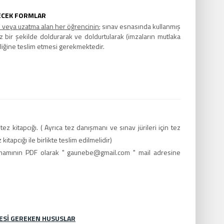
LECEK FORMLAR
n veya uzatma alan her öğrencinin
; sınav esnasında kullanmış
iz bir şekilde doldurarak ve doldurtularak (imzaların mutlaka
iğine teslim etmesi gerekmektedir.
ez kitapcığı. ( Ayrıca tez danışmanı ve sınav jürileri için tez
kitapcığı ile birlikte teslim edilmelidir)
amamının PDF olarak " gaunebe@gmail.com " mail adresine
MESİ GEREKEN HUSUSLAR