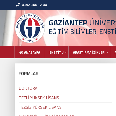
0342 360 12 00
GAZİANTEP
ÜNİVERS
EĞİTİM BİLİMLERİ ENST
ANASAYFA
ENSTİTÜ
ARAŞTIRMA İZİNLERİ
FORMLAR
DOKTORA
TEZLİ YÜKSEK LİSANS
TEZSİZ YÜKSEK LİSANS