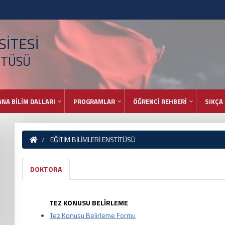
İTESİ
İTÜSÜ
ANA BİLİM DALLARI
PROGRAMLAR
ÖĞRENCİ REHBERİ
SIKÇA
EĞİTİM BİLİMLERİ ENSTİTÜSÜ
DOKTORA
TEZ KONUSU BELİRLEME
Tez Konusu Belirleme Formu