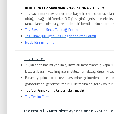
DOKTORA TEZ SAVUNMA SINAVI SONRASI TESLİM EDİ
Tez savunma sınavı sonucunda başarılı olan, başarısız ola
olduğu aşağıdaki formları 3 (üç) iş günü içerisinde eksiks
tamamlanmış olması gerekmektedir) kendi bölüm sekreterl
Tez Savunma Sınav Tutanağı Formu
Tez Sınavı Jüri Üyesi Tez Değerlendirme Formu
Not Bildirirm Formu
TEZ TESLİMİ
2 (iki) adet basımı yapılmış, imzaları tamamlanmış kapaklı t
kitapcık basımı yapılmış ise Enstitütünün alacaği diğer iki tez 
Basımı yapılmış olan tezin teslimine gelmeden önce t
gönderilmesi gerekmektedir CD ile teslimine gerek yoktur.
Tez Veri Giriş Formu Çıktısı (Islak İmzalı)
Tez Teslim Formu
TEZ TESLİMİ ve MEZUNİYET AŞAMASINDA DİKKAT EDİL