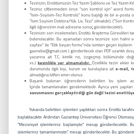
Tezinizin, Enstitümüzün Tez Yazım Şablonu ve Tez Yazım K
Teziniz ciltlenmeden önce "son kontrol için" word form
"İsim-Soyisim-Tez Kontrolü" konu başlığı ile bir e-posta 
"İsim Soyisim Doktora/Yük. Lis. Tezi" olmalıdır). (“Son Kont
ilgili öğrencinin mail adresine sonuç gönderilecektir).
Tezinizin son incelemeleri, Enstitü Araştırma Görevlileri t
bulunulacaktır. Bu aşamadan sonra tezinize son halini ver
sayfası" ile "Etik beyan formu"nda isimleri geçen kişilerin
gaunebe@gmail.com ) gönderilecek olan PDF uzantılı dosyada
yazarına ait T.C. kimlik no, özgeçmiş bölümünde doğum
vs.)
kesinlikle yer almamalıdır.
Özellikle tezin ekler k
durumunda ilgili kişi, kurum ve kuruluşlara ait
e-mail, t
almadığına lütfen emin olunuz.
Başarılı bulunan öğrencilerin belirtilen bu işle
İçinde tamamlamaları gerekmektedir. Ayrıca yeni yapıla
savunmasını gerçekleştirdiği gün değil tezini enstitüye
Yukarıda belirtilen işlemleri yaptıktan sonra Enstitü tarafınd
başlatılacaktır. Ardından Gaziantep Üniversitesi Öğrenci Otomas
"Mezuniyet işlemleriniz başlamıştır." mesajı gönderilecektir.
işlemleriniz tamamlanmıştır." mesajı gönderilecektir. Bu gönderi