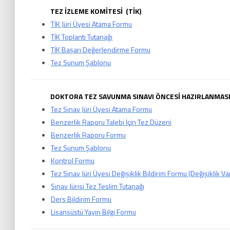
TEZ İZLEME KOMİTESİ (TİK)
TİK Jüri Üyesi Atama Formu
TİK Toplantı Tutanağı
TİK Başarı Değerlendirme Formu
Tez Sunum Şablonu
DOKTORA TEZ SAVUNMA SINAVI ÖNCESİ HAZIRLANMAS
Tez Sınav Jüri Üyesi Atama Formu
Benzerlik Raporu Talebi İçin Tez Düzeni
Benzerlik Raporu Formu
Tez Sunum Şablonu
Kontrol Formu
Tez Sınav Jüri Üyesi Değişiklik Bildirim Formu
(Değişiklik Var
Sınav Jürisi Tez Teslim Tutanağı
Ders Bildirim Formu
Lisansüstü Yayın Bilgi Formu