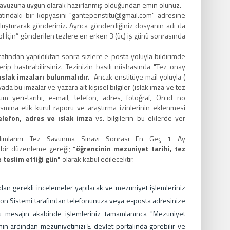
ılavuzuna uygun olarak hazırlanmış olduğundan emin olunuz.
atındaki bir kopyasını "gantepenstitu@gmail.com" adresine
oluşturarak gönderiniz. Ayrıca gönderdiğiniz dosyanın adı da
rol İçin” gönderilen tezlere en erken 3 (üç) iş günü sonrasında
arafından yapıldıktan sonra sizlere e-posta yoluyla bildirimde
ip bastırabilirsiniz. Tezinizin basılı nüshasında "Tez onay
ıslak imzaları bulunmalıdır.
Ancak enstitüye mail yoluyla (
 bu imzalar ve yazara ait kişisel bilgiler (ıslak imza ve tez
 yeri-tarihi, e-mail, telefon, adres, fotoğraf, Orcid no
ısmına etik kurul raporu ve araştırma izinlerinin eklenmesi
elefon, adres
ve ıslak imza
vs. bilgilerin bu eklerde yer
m adımlarını Tez Savunma Sınavı Sonrası En Geç 1 Ay
n bir düzenleme gereği;
"öğrencinin mezuniyet tarihi, tez
 teslim ettiği gün"
olarak kabul edilecektir.
an gerekli incelemeler yapılacak ve mezuniyet işlemleriniz
yon Sistemi tarafından telefonunuza veya e-posta adresinize
 Bu mesajın akabinde işlemleriniz tamamlanınca "Mezuniyet
min ardından mezuniyetinizi E-devlet portalında görebilir ve