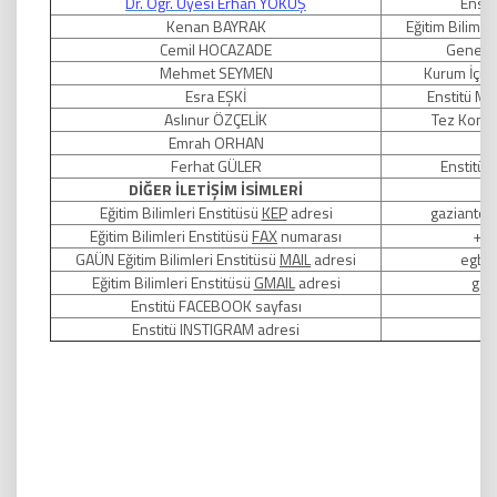
Dr. Öğr. Üyesi Erhan YOKUŞ
Ensti
Kenan BAYRAK
Eğitim Bilimle
Cemil HOCAZADE
Genel Öğ
Mehmet SEYMEN
Kurum İçi-
Esra EŞKİ
Enstitü Mü
Aslınur ÖZÇELİK
Tez Kontr
Emrah ORHAN
Ferhat GÜLER
Enstitü 
DİĞER İLETİŞİM İSİMLERİ
Eğitim Bilimleri Enstitüsü
KEP
adresi
gaziantep
Eğitim Bilimleri Enstitüsü
FAX
numarası
+90
GAÜN Eğitim Bilimleri Enstitüsü
MAIL
adresi
egbi
Eğitim Bilimleri Enstitüsü
GMAIL
adresi
gau
Enstitü FACEBOOK sayfası
Enstitü INSTIGRAM adresi