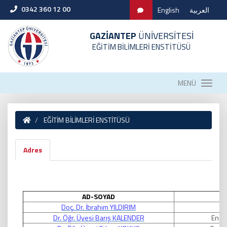
0342 360 12 00
English
العربية
GAZİANTEP
ÜNİVERSİTESİ
EĞİTİM BİLİMLERİ ENSTİTÜSÜ
MENÜ
EĞİTİM BİLİMLERİ ENSTİTÜSÜ
Adres
AD-SOYAD
Doç. Dr. İbrahim YILDIRIM
Dr. Öğr. Üyesi Barış KALENDER
Ensti