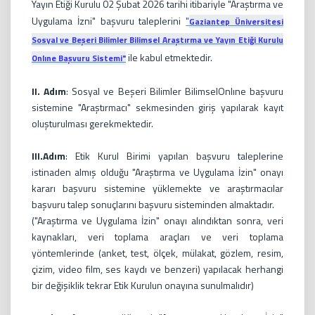
Yayın Etiği Kurulu 02 Şubat 2026 tarihi itibariyle "Araştırma ve
Uygulama İzni" başvuru taleplerini
"
Gaziantep Üniversitesi
Sosyal ve Beşeri Bilimler Bilimsel Araştırma ve Yayın Etiği Kurulu
ile kabul etmektedir.
Onlıne
Başvuru Sistemi"
II. Adım
: Sosyal ve Beşeri Bilimler BilimselOnlıne başvuru
sistemine "Araştırmacı" sekmesinden giriş yapılarak kayıt
oluşturulması gerekmektedir.
III.Adım
: Etik Kurul Birimi yapılan başvuru taleplerine
istinaden almış olduğu "Araştırma ve Uygulama İzin" onayı
kararı başvuru sistemine yüklemekte ve araştırmacılar
başvuru talep sonuçlarını başvuru sisteminden almaktadır.
("Araştırma ve Uygulama İzin" onayı alındıktan sonra, veri
kaynakları, veri toplama araçları ve veri toplama
yöntemlerinde (anket, test, ölçek, mülakat, gözlem, resim,
çizim, video film, ses kaydı ve benzeri) yapılacak herhangi
bir değişiklik tekrar Etik Kurulun onayına sunulmalıdır)