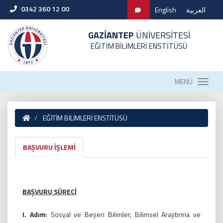
0342 360 12 00
English
العربية
GAZİANTEP
ÜNİVERSİTESİ
EĞİTİM BİLİMLERİ ENSTİTÜSÜ
MENÜ
EĞİTİM BİLİMLERİ ENSTİTÜSÜ
BAŞVURU İŞLEMİ
BAŞVURU SÜRECİ
I. Adım
: Sosyal ve Beşeri Bilimler, Bilimsel Araştırma ve