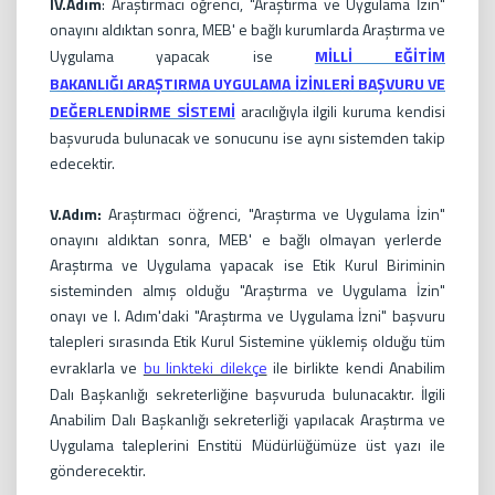
IV.Adım
: Araştırmacı öğrenci, "Araştırma ve Uygulama İzin"
onayını aldıktan sonra, MEB' e bağlı kurumlarda Araştırma ve
Uygulama yapacak ise
MİLLİ EĞİTİM
BAKANLIĞI ARAŞTIRMA UYGULAMA İZİNLERİ BAŞVURU VE
DEĞERLENDİRME SİSTEMİ
aracılığıyla ilgili kuruma kendisi
başvuruda bulunacak ve sonucunu ise aynı sistemden takip
edecektir.
V.Adım:
Araştırmacı öğrenci, "Araştırma ve Uygulama İzin"
onayını aldıktan sonra, MEB' e bağlı olmayan yerlerde
Araştırma ve Uygulama yapacak ise Etik Kurul Biriminin
sisteminden almış olduğu "Araştırma ve Uygulama İzin"
onayı ve I. Adım'daki "Araştırma ve Uygulama İzni" başvuru
talepleri sırasında Etik Kurul Sistemine yüklemiş olduğu tüm
evraklarla ve
bu linkteki dilekçe
ile birlikte kendi Anabilim
Dalı Başkanlığı sekreterliğine başvuruda bulunacaktır. İlgili
Anabilim Dalı Başkanlığı sekreterliği yapılacak Araştırma ve
Uygulama taleplerini Enstitü Müdürlüğümüze üst yazı ile
gönderecektir.